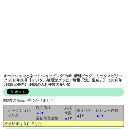
オークションとネットショッピングで#6: 週刊ビッグコミックスピリッ
ツ 2018年26号【デジタル版限定グラビア増量「浅川梨奈」】（2018年
5月28日発売） 雑誌の入札件数の多い順
約0件の商品が見つかりました
現在価格
入札
オークション
残り時間
レビュー件数
▲
|
▼
件数
商品名
▲
|
▼
▲
|
▼
最低落札価格
▲
|▼
検索結果は０件でした