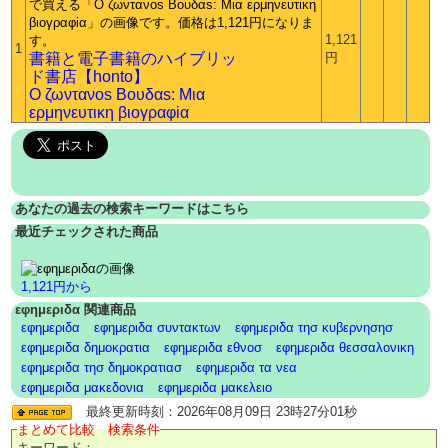
1,121
1
書籍と電子書籍のハイブリッ
円
ド書店【honto】
O ζωντανοs Bουδαs: Mια
ερμηνευτικη βιογραφiα
あなたの過去の検索キーワードはこちら
最近チェックされた商品
1,121円から
εφημεριδα 関連商品
εφημεριδα
εφημεριδα συντακτων
εφημεριδα τησ κυβερνησησ
εφημεριδα δημοκρατια
εφημεριδα εθνοσ
εφημεριδα θεσσαλονικη
εφημεριδα τησ δημοκρατιασ
εφημεριδα τα νεα
εφημεριδα μακεδονια
εφημεριδα μακελειο
最終更新時刻：2026年08月09日 23時27分01秒
まとめて比較 検索条件
キーワード：