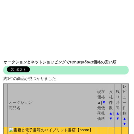
オークションとネットショッピングでεφημεριδαの価格の安い順
約1件の商品が見つかりました
レ
現在
入
残
ビ
価格
札
り
ュ
オークション
▲|
▼
件
時
ー
商品名
最低
数
間
件
落札
▲
|
▲
|
数
価格
▼
▼
▲
|
▼