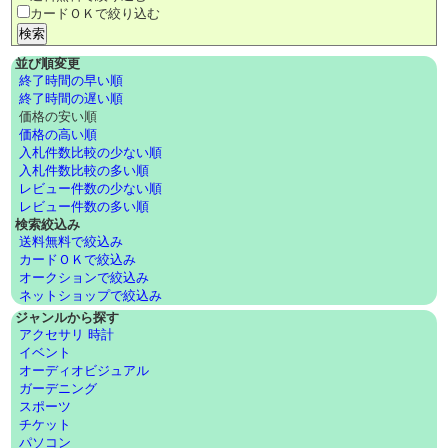
カードＯＫで絞り込む
並び順変更
終了時間の早い順
終了時間の遅い順
価格の安い順
価格の高い順
入札件数比較の少ない順
入札件数比較の多い順
レビュー件数の少ない順
レビュー件数の多い順
検索絞込み
送料無料で絞込み
カードＯＫで絞込み
オークションで絞込み
ネットショップで絞込み
ジャンルから探す
アクセサリ 時計
イベント
オーディオビジュアル
ガーデニング
スポーツ
チケット
パソコン