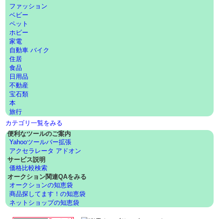
ファッション
ベビー
ペット
ホビー
家電
自動車 バイク
住居
食品
日用品
不動産
宝石類
本
旅行
カテゴリ一覧をみる
便利なツールのご案内
Yahooツールバー拡張
アクセラレータ アドオン
サービス説明
価格比較検索
オークション関連QAをみる
オークションの知恵袋
商品探してます！の知恵袋
ネットショップの知恵袋