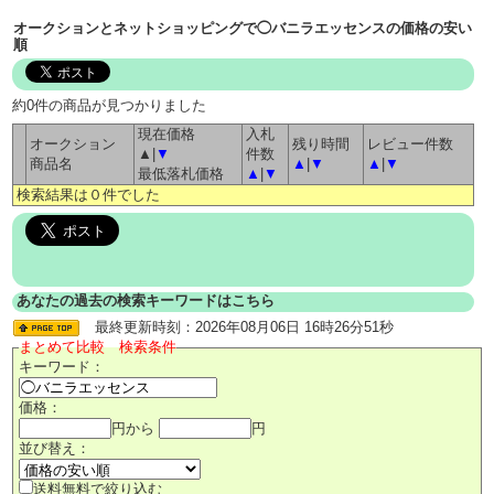
オークションとネットショッピングで◯バニラエッセンスの価格の安い
順
約0件の商品が見つかりました
現在価格
入札
オークション
残り時間
レビュー件数
▲|
▼
件数
商品名
▲
|
▼
▲
|
▼
最低落札価格
▲
|
▼
検索結果は０件でした
あなたの過去の検索キーワードはこちら
最終更新時刻：2026年08月06日 16時26分51秒
まとめて比較 検索条件
キーワード：
価格：
円から
円
並び替え：
送料無料で絞り込む