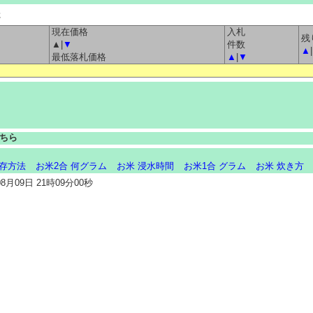
た
現在価格
入札
残
▲|
▼
件数
▲
|
最低落札価格
▲
|
▼
ちら
保存方法
お米2合 何グラム
お米 浸水時間
お米1合 グラム
お米 炊き方
月09日 21時09分00秒