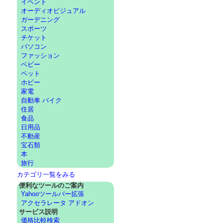
イベント
オーディオビジュアル
ガーデニング
スポーツ
チケット
パソコン
ファッション
ベビー
ペット
ホビー
家電
自動車 バイク
住居
食品
日用品
不動産
宝石類
本
旅行
カテゴリ一覧をみる
便利なツールのご案内
Yahooツールバー拡張
アクセラレータ アドオン
サービス説明
価格比較検索