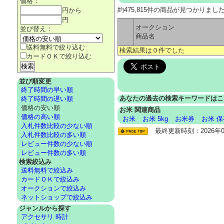
価格：
約475,815件の商品が見つかりまし
円から
円
オークション
並び替え：
商品名
送料無料で絞り込む
検索結果は０件でした
カードＯＫで絞り込む
並び順変更
終了時間の早い順
あなたの過去の検索キーワードはこ
終了時間の遅い順
価格の安い順
お米 関連商品
価格の高い順
お米
お米 5kg
お米券
お米 
入札件数比較の少ない順
最終更新時刻：2026年08
入札件数比較の多い順
レビュー件数の少ない順
レビュー件数の多い順
検索絞込み
送料無料で絞込み
カードＯＫで絞込み
オークションで絞込み
ネットショップで絞込み
ジャンルから探す
アクセサリ 時計