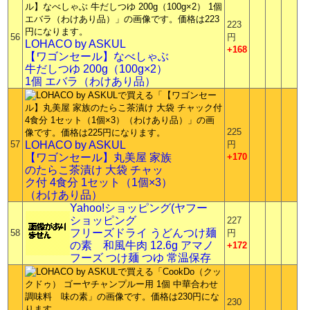
223
56
円
LOHACO by ASKUL
+168
【ワゴンセール】なべしゃぶ
牛だしつゆ 200g（100g×2）
1個 エバラ（わけあり品）
225
57
LOHACO by ASKUL
円
【ワゴンセール】丸美屋 家族
+170
のたらこ茶漬け 大袋 チャッ
ク付 4食分 1セット（1個×3）
（わけあり品）
Yahoo!ショッピング(ヤフー
ショッピング
227
フリーズドライ うどんつけ麺
58
円
の素 和風牛肉 12.6g アマノ
+172
フーズ つけ麺 つゆ 常温保存
230