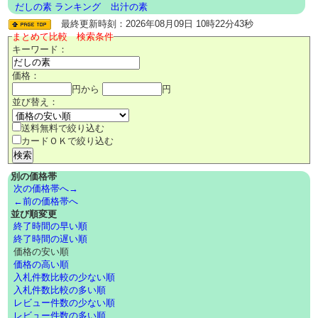
だしの素 ランキング
出汁の素
最終更新時刻：2026年08月09日 10時22分43秒
まとめて比較 検索条件
キーワード：
価格：
円から
円
並び替え：
送料無料で絞り込む
カードＯＫで絞り込む
別の価格帯
次の価格帯へ→
←前の価格帯へ
並び順変更
終了時間の早い順
終了時間の遅い順
価格の安い順
価格の高い順
入札件数比較の少ない順
入札件数比較の多い順
レビュー件数の少ない順
レビュー件数の多い順