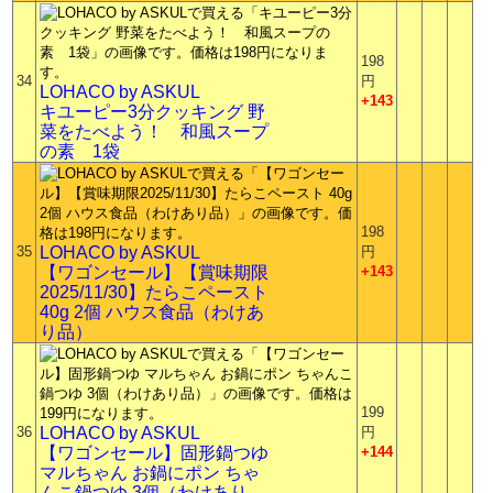
198
34
円
LOHACO by ASKUL
+143
キユーピー3分クッキング 野
菜をたべよう！ 和風スープ
の素 1袋
198
35
LOHACO by ASKUL
円
【ワゴンセール】【賞味期限
+143
2025/11/30】たらこペースト
40g 2個 ハウス食品（わけあ
り品）
199
36
LOHACO by ASKUL
円
【ワゴンセール】固形鍋つゆ
+144
マルちゃん お鍋にポン ちゃ
んこ鍋つゆ 3個（わけあり