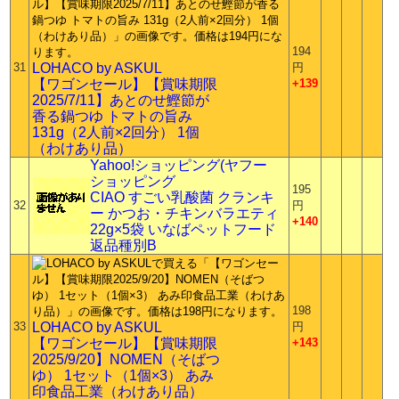
194
31
LOHACO by ASKUL
円
【ワゴンセール】【賞味期限
+139
2025/7/11】あとのせ鰹節が
香る鍋つゆ トマトの旨み
131g（2人前×2回分） 1個
（わけあり品）
Yahoo!ショッピング(ヤフー
ショッピング
195
CIAO すごい乳酸菌 クランキ
32
円
ー かつお・チキンバラエティ
+140
22g×5袋 いなばペットフード
返品種別B
198
33
LOHACO by ASKUL
円
【ワゴンセール】【賞味期限
+143
2025/9/20】NOMEN（そばつ
ゆ） 1セット（1個×3） あみ
印食品工業（わけあり品）