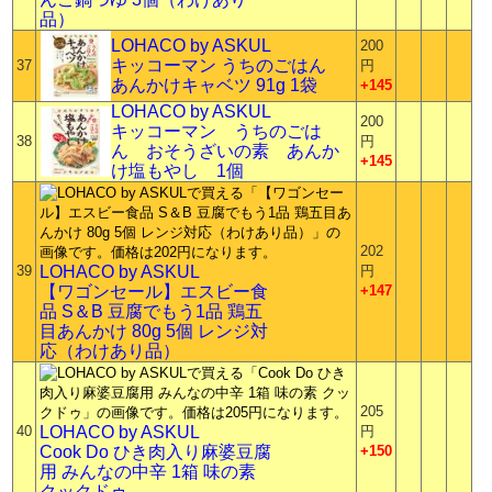
品）
LOHACO by ASKUL
200
キッコーマン うちのごはん
37
円
あんかけキャベツ 91g 1袋
+145
LOHACO by ASKUL
200
キッコーマン うちのごは
38
円
ん おそうざいの素 あんか
+145
け塩もやし 1個
202
39
LOHACO by ASKUL
円
【ワゴンセール】エスビー食
+147
品 S＆B 豆腐でもう1品 鶏五
目あんかけ 80g 5個 レンジ対
応（わけあり品）
205
40
LOHACO by ASKUL
円
Cook Do ひき肉入り麻婆豆腐
+150
用 みんなの中辛 1箱 味の素
クックドゥ