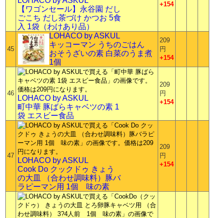
LOHACO by ASKUL
+154
【ワゴンセール】永谷園 だし
ごこち だし茶づけ かつお 5食
入 1袋（わけあり品）
LOHACO by ASKUL
209
キッコーマン うちのごはん
45
円
おそうざいの素 白菜のうま煮
+154
1個
209
46
円
LOHACO by ASKUL
+154
町中華 豚ばらキャベツの素 1
袋 エスビー食品
209
47
円
LOHACO by ASKUL
+154
Cook Do クックドゥ きょう
の大皿 （合わせ調味料）豚バ
ラピーマン用 1個 味の素