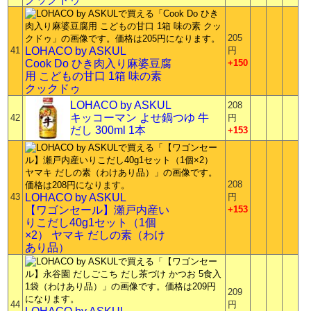
205
41
LOHACO by ASKUL
円
Cook Do ひき肉入り麻婆豆腐
+150
用 こどもの甘口 1箱 味の素
クックドゥ
LOHACO by ASKUL
208
キッコーマン よせ鍋つゆ 牛
42
円
だし 300ml 1本
+153
208
43
LOHACO by ASKUL
円
【ワゴンセール】瀬戸内産い
+153
りこだし40g1セット（1個
×2） ヤマキ だしの素（わけ
あり品）
209
44
円