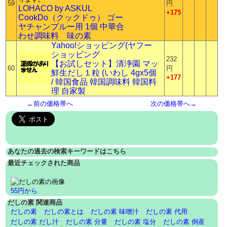
59
円
LOHACO by ASKUL
+175
CookDo（クックドゥ） ゴー
ヤチャンプルー用 1個 中華合
わせ調味料 味の素
Yahoo!ショッピング(ヤフー
ショッピング
232
【お試しセット】清浄園 マッ
60
円
鮮生だし１粒 (いわし 4gx5個
+177
/ 韓国食品 韓国調味料 韓国料
理 自家製
←前の価格帯へ
次の価格帯へ→
あなたの過去の検索キーワードはこちら
最近チェックされた商品
55円から
だしの素 関連商品
だしの素
だしの素とは
だしの素 味噌汁
だしの素 代用
だしの素 だし汁
だしの素 分量
だしの素 塩分
だしの素 倒産