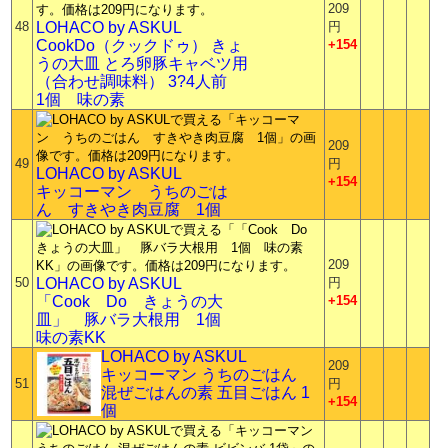
209
48
LOHACO by ASKUL
円
CookDo（クックドゥ） きょ
+154
うの大皿 とろ卵豚キャベツ用
（合わせ調味料） 3?4人前
1個 味の素
209
49
円
LOHACO by ASKUL
+154
キッコーマン うちのごは
ん すきやき肉豆腐 1個
209
50
LOHACO by ASKUL
円
「Cook Do きょうの大
+154
皿」 豚バラ大根用 1個
味の素KK
LOHACO by ASKUL
209
キッコーマン うちのごはん
51
円
混ぜごはんの素 五目ごはん 1
+154
個