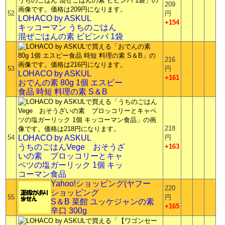
209
52
円
LOHACO by ASKUL
+154
キッコーマン うちのごはん
混ぜごはんの素 ビビンバ 1袋
216
53
円
LOHACO by ASKUL
+161
おでんの素 80g 1個 エスビー
食品 時短 料理の素 S＆B
218
54
LOHACO by ASKUL
円
うちのごはんVege おそうざ
+163
いの素 ブロッコリーとキャ
ベツの塩ガーリック 1個 キッ
コーマン食品
Yahoo!ショッピング(ヤフー
220
ショッピング
55
円
S＆B 菜館 ユッケジャンの素
+165
辛口 300g