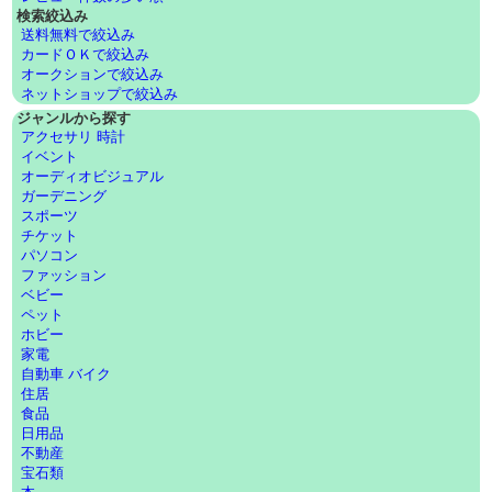
検索絞込み
送料無料で絞込み
カードＯＫで絞込み
オークションで絞込み
ネットショップで絞込み
ジャンルから探す
アクセサリ 時計
イベント
オーディオビジュアル
ガーデニング
スポーツ
チケット
パソコン
ファッション
ベビー
ペット
ホビー
家電
自動車 バイク
住居
食品
日用品
不動産
宝石類