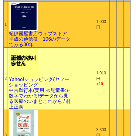
1,000
1
円
紀伊國屋書店ウェブストア
平成の通信簿 106のデータ
でみる30年
1,010
2
円
Yahoo!ショッピング(ヤフー
+10
ショッピング
中古単行本(実用 ≪児童書≫
数字でわかる!データから見
る医療のいまとこれから / 村
上正泰
3,300
3
円