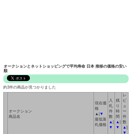
オークションとネットショッピングで平均寿命 日本 推移の価格の安い
順
約3件の商品が見つかりました
レ
入
残
ビ
現在価
札
り
ュ
格
オークション
件
時
ー
▲|
▼
商品名
数
間
件
最低落
▲
|
▲
|
数
札価格
▼
▼
▲
|
▼