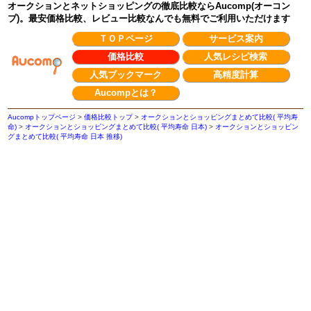
オークションとネットショッピングの徹底比較ならAucomp(オーコン
プ)。最安価格比較、レビュー比較なんでも無料でご利用いただけます
ＴＯＰページ
サービス案内
価格比較
人気レシピ検索
人気ブックマーク
高精度計算
Aucompとは？
Aucompトップページ
>
価格比較トップ
>
オークションとショッピングまとめて比較( 平均寿
命)
>
オークションとショッピングまとめて比較( 平均寿命 日本)
>
オークションとショッピン
グまとめて比較( 平均寿命 日本 推移)