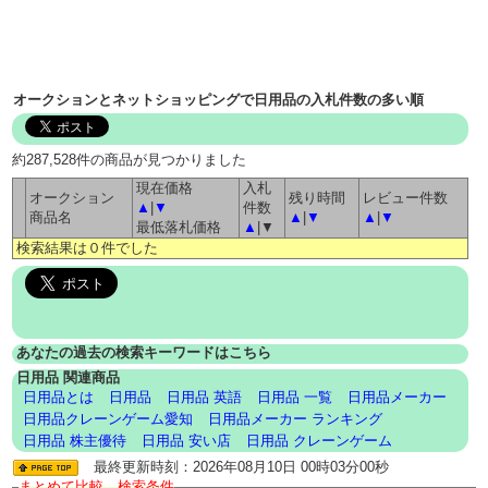
オークションとネットショッピングで日用品の入札件数の多い順
約287,528件の商品が見つかりました
現在価格
入札
オークション
残り時間
レビュー件数
▲
|
▼
件数
商品名
▲
|
▼
▲
|
▼
最低落札価格
▲
|▼
検索結果は０件でした
あなたの過去の検索キーワードはこちら
日用品 関連商品
日用品とは
日用品
日用品 英語
日用品 一覧
日用品メーカー
日用品クレーンゲーム愛知
日用品メーカー ランキング
日用品 株主優待
日用品 安い店
日用品 クレーンゲーム
最終更新時刻：2026年08月10日 00時03分00秒
まとめて比較 検索条件