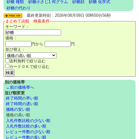
砂糖 種類
砂糖小さじ1 何グラム
砂糖顔
砂糖 化学式
砂糖の代わり
最終更新時刻：2026年08月09日 00時50分56秒
まとめて比較 検索条件
キーワード：
価格：
円から
円
並び替え：
送料無料で絞り込む
カードＯＫで絞り込む
別の価格帯
←前の価格帯へ
並び順変更
終了時間の早い順
終了時間の遅い順
価格の安い順
価格の高い順
入札件数比較の少ない順
入札件数比較の多い順
レビュー件数の少ない順
レビュー件数の多い順