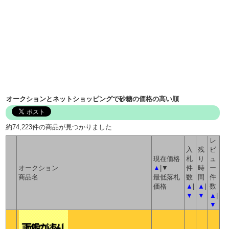
オークションとネットショッピングで砂糖の価格の高い順
約74,223件の商品が見つかりました
レ
入
残
ビ
現在価格
札
り
ュ
オークション
▲
|▼
件
時
ー
商品名
最低落札
数
間
件
価格
▲
|
▲
|
数
▼
▼
▲
|
▼