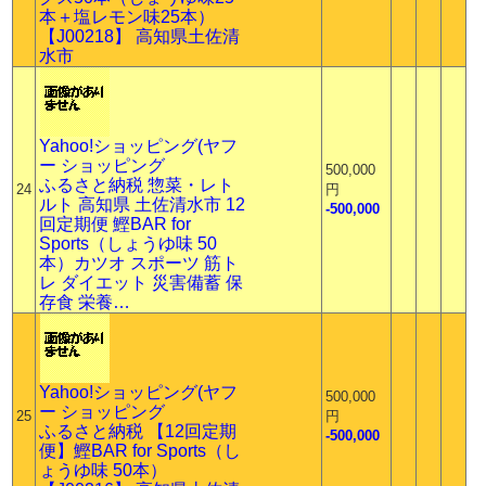
本＋塩レモン味25本）
【J00218】 高知県土佐清
水市
Yahoo!ショッピング(ヤフ
ー ショッピング
500,000
ふるさと納税 惣菜・レト
24
円
ルト 高知県 土佐清水市 12
-500,000
回定期便 鰹BAR for
Sports（しょうゆ味 50
本）カツオ スポーツ 筋ト
レ ダイエット 災害備蓄 保
存食 栄養…
Yahoo!ショッピング(ヤフ
500,000
ー ショッピング
25
円
ふるさと納税 【12回定期
-500,000
便】鰹BAR for Sports（し
ょうゆ味 50本）