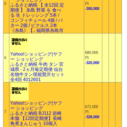
5
円
ふるさと納税 【 全12回 定
-300,000
期便 】 糸島 野菜 を 食べ
る 生 ドレッシング 5本 /
コンフィチュール 4個 / バ
ター 2個 / ピクルス 2本
《糸島》【.. 福岡県糸島市
680,000
Yahoo!ショッピング(ヤフ
6
円
ー ショッピング
-320,000
ふるさと納税 牛肉 タン 宮
城県 - 2ヵ月毎定期便 仙台
名物牛タン堪能贅沢セット
全4回 4012601
Yahoo!ショッピング(ヤフ
672,000
ー ショッピング
7
円
ふるさと納税 BJ112 岩崎
-328,000
本舗 【12回定期便】長崎
角煮まんじゅう 10個入