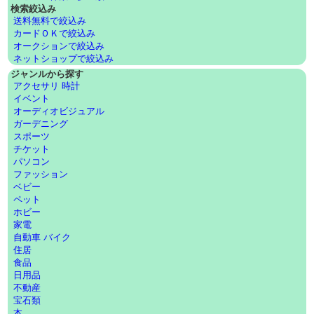
検索絞込み
送料無料で絞込み
カードＯＫで絞込み
オークションで絞込み
ネットショップで絞込み
ジャンルから探す
アクセサリ 時計
イベント
オーディオビジュアル
ガーデニング
スポーツ
チケット
パソコン
ファッション
ベビー
ペット
ホビー
家電
自動車 バイク
住居
食品
日用品
不動産
宝石類
本