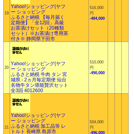
Yahoo!ショッピング(ヤフ
516,000
ー ショッピング
19
円
ふるさと納税 【毎月届く
-484,000
定期便】「全12回」高級
お茶漬けセット（20種類
セット）※お茶漬け専用茶
付き※ 静岡県下田市
510,000
Yahoo!ショッピング(ヤフ
20
円
ー ショッピング
-490,000
ふるさと納税 牛肉 タン 宮
城県 - 2ヵ月毎定期便 仙台
名物牛タン堪能贅沢セット
全3回 4012600
Yahoo!ショッピング(ヤフ
ー ショッピング
504,000
ふるさと納税 加工品等 レ
21
円
トルト 長崎県 島原市
-496,000