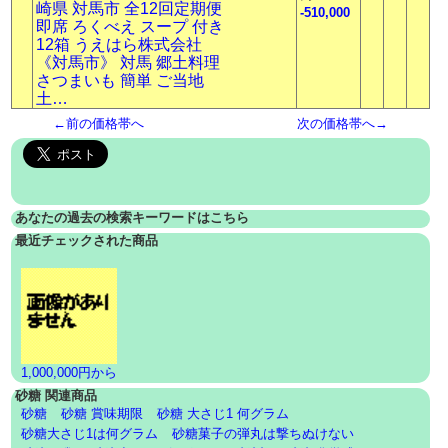
崎県 対馬市 全12回定期便
-510,000
即席 ろくべえ スープ 付き
12箱 うえはら株式会社
《対馬市》 対馬 郷土料理
さつまいも 簡単 ご当地
土…
←前の価格帯へ
次の価格帯へ→
あなたの過去の検索キーワードはこちら
最近チェックされた商品
1,000,000円から
砂糖 関連商品
砂糖
砂糖 賞味期限
砂糖 大さじ1 何グラム
砂糖大さじ1は何グラム
砂糖菓子の弾丸は撃ちぬけない