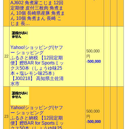
AJ602 角煮家こじま 12回
定期便 皮付三枚肉 角煮ま
ん 10個 長崎県産豚 角煮ま
ん 10個 角煮まん 長崎 こ
じま 長…
Yahoo!ショッピング(ヤフ
500,000
ー ショッピング
22
円
ふるさと納税 【12回定期
-500,000
便】鰹BAR for Sportsミッ
クス50本（しょうゆ味25
本＋塩レモン味25本）
【J00218】 高知県土佐清
水市
Yahoo!ショッピング(ヤフ
500,000
ー ショッピング
23
円
ふるさと納税 【12回定期
-500,000
便】鰹BAR for Sportsミッ
クス50本（しょうゆ味25