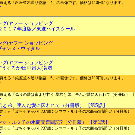
ア
ピング(ヤフー ショッピング
 ２０１７年度版／東進ハイスクール
ピング(ヤフー ショッピング
ヴォンヌ・ウィタル
ピング(ヤフー ショッピング
どうするか/田中昌人(著者
ア
ア
君と弟、歪んだ愛に囚われて（分冊版） 【第5話】
ア
ンママ・ルミ子の水商売奮闘記?（分冊版） 【第1話】
ア