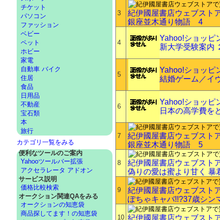
チケット
紀伊國屋書店ウェブスト
3
パソコン
銀座並木通り物語 4
ファッション
ベビー
Yahoo!ショッ
ペット
4
新大学受験案内
ホビー
家電
自動車 バイク
Yahoo!ショッ
5
住居
結婚ゲーム／イ
食品
日用品
Yahoo!ショッ
不動産
6
日本の高学費を
宝石類
本
旅行
紀伊國屋書店ウェブスト
7
カテゴリ一覧をみる
銀座並木通り物語 5
便利なツールのご案内
Yahooツールバー拡張
紀伊國屋書店ウェブスト
8
アクセラレータ アドオン
偽りの愛は蜜より甘く 暴
サービス説明
価格比較検索
9
紀伊國屋書店ウェブスト
オークション関連QAをみる
ぽちゃキャバ!!?37歳シ
オークションの知恵袋
商品探してます！の知恵袋
10
紀伊國屋書店ウェブスト