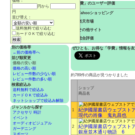
価格：
「
学費
」のユーザー評価
円から
円
Yahooショッピング
並び替え：
楽天市場
送料無料で絞り込む
その他サイト
カードＯＫで絞り込む
総合評価
別の価格帯
ぜひとも、お得な「学費」情報を友
←前の価格帯へ
並び順変更
価格の安い順
価格の高い順
レビュー件数の少ない順
約789件の商品が見つかりました
レビュー件数の多い順
検索絞込み
ショップ
送料無料で絞込み
商品名
カードＯＫで絞込み
ネットショップで絞込み解除
ジャンルから探す
紀伊國屋書店ウェブスト
1
アクセサリ 時計
現代の肖像 鬼丸昌也
イベント
オーディオビジュアル
紀伊國屋書店ウェブスト
2
ガーデニング
銀座並木通り物語 6
スポーツ