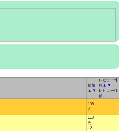
レビュー件
価格
数
▲
|
▼
▲|
▼
レビュー評
価
108
円
110
円
+2