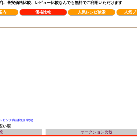
ンプ)。最安価格比較、レビュー比較なんでも無料でご利用いただけます
案内
価格比較
人気レシピ検索
人気ブ
ッピング商品比較( 学費)
安い順
較
オークション比較