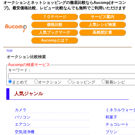
オークションとネットショッピングの徹底比較ならAucomp(オーコン
プ)。最安価格比較、レビュー比較なんでも無料でご利用いただけます
ＴＯＰページ
サービス案内
価格比較
人気レシピ検索
人気ブックマーク
高精度計算
Aucompとは？
TOP
オークション比較検索
Aucompの検索サービス
キーワード：
まとめて
オークション
ショッピング
新着レシピ
人気ジャンル
カメラ
ミネラルウォー
パソコン
和菓子
エアコン
チョコレート
空気清浄機
プリン