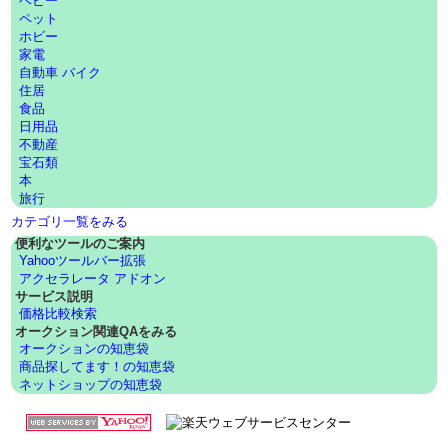
ベビー
ペット
ホビー
家電
自動車 バイク
住居
食品
日用品
不動産
宝石類
本
旅行
カテゴリ一覧をみる
便利なツールのご案内
Yahooツールバー拡張
アクセラレータ アドオン
サービス説明
価格比較検索
オークション関連QAをみる
オークションの知恵袋
商品探してます！の知恵袋
ネットショップの知恵袋