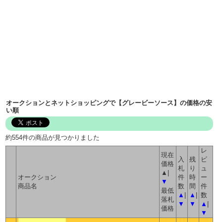
オークションとネットショッピングで【グレービーソース】の価格の安
い順
約554件の商品が見つかりました
レ
現在
入
残
ビ
価格
札
り
ュ
▲|
オークション
件
時
ー
▼
商品名
数
間
件
最低
▲
|
▲
|
数
落札
▼
▼
▲
|
価格
▼