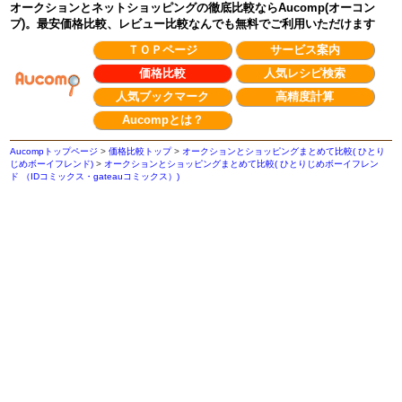
オークションとネットショッピングの徹底比較ならAucomp(オーコン
プ)。最安価格比較、レビュー比較なんでも無料でご利用いただけます
ＴＯＰページ
サービス案内
価格比較
人気レシピ検索
人気ブックマーク
高精度計算
Aucompとは？
Aucompトップページ
>
価格比較トップ
>
オークションとショッピングまとめて比較( ひとり
じめボーイフレンド)
>
オークションとショッピングまとめて比較( ひとりじめボーイフレン
ド （IDコミックス・gateauコミックス）)