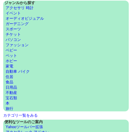
ジャンルから探す
アクセサリ 時計
イベント
オーディオビジュアル
ガーデニング
スポーツ
チケット
パソコン
ファッション
ベビー
ペット
ホビー
家電
自動車 バイク
住居
食品
日用品
不動産
宝石類
本
旅行
カテゴリ一覧をみる
便利なツールのご案内
Yahooツールバー拡張