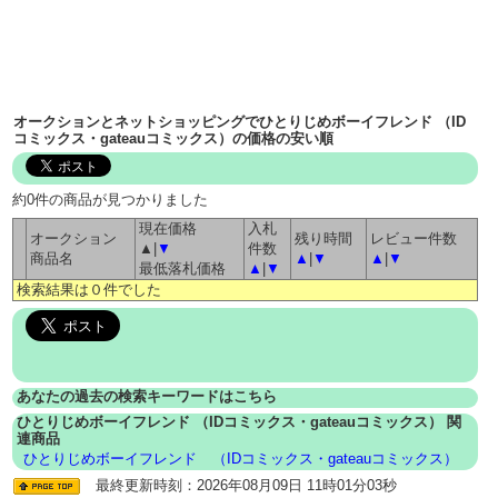
オークションとネットショッピングでひとりじめボーイフレンド （ID
コミックス・gateauコミックス）の価格の安い順
約0件の商品が見つかりました
現在価格
入札
オークション
残り時間
レビュー件数
▲|
▼
件数
商品名
▲
|
▼
▲
|
▼
最低落札価格
▲
|
▼
検索結果は０件でした
あなたの過去の検索キーワードはこちら
ひとりじめボーイフレンド （IDコミックス・gateauコミックス） 関
連商品
ひとりじめボーイフレンド
（IDコミックス・gateauコミックス）
最終更新時刻：2026年08月09日 11時01分03秒