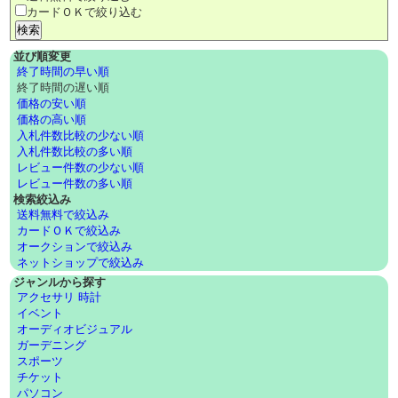
カードＯＫで絞り込む
並び順変更
終了時間の早い順
終了時間の遅い順
価格の安い順
価格の高い順
入札件数比較の少ない順
入札件数比較の多い順
レビュー件数の少ない順
レビュー件数の多い順
検索絞込み
送料無料で絞込み
カードＯＫで絞込み
オークションで絞込み
ネットショップで絞込み
ジャンルから探す
アクセサリ 時計
イベント
オーディオビジュアル
ガーデニング
スポーツ
チケット
パソコン