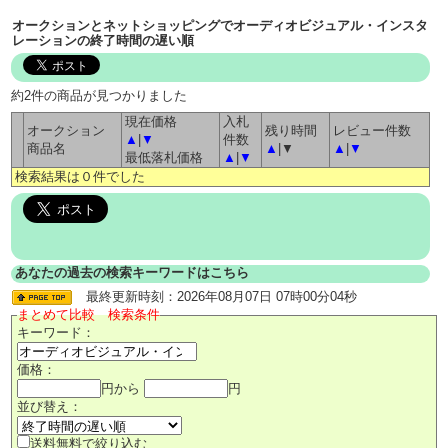
オークションとネットショッピングでオーディオビジュアル・インスタ
レーションの終了時間の遅い順
約2件の商品が見つかりました
現在価格
入札
オークション
残り時間
レビュー件数
▲
|
▼
件数
商品名
▲
|▼
▲
|
▼
最低落札価格
▲
|
▼
検索結果は０件でした
あなたの過去の検索キーワードはこちら
最終更新時刻：2026年08月07日 07時00分04秒
まとめて比較 検索条件
キーワード：
価格：
円から
円
並び替え：
送料無料で絞り込む