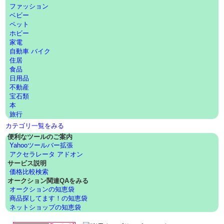
ファッション
ベビー
ペット
ホビー
家電
自動車 バイク
住居
食品
日用品
不動産
宝石類
本
旅行
カテゴリ一覧をみる
便利なツールのご案内
Yahooツールバー拡張
アクセラレータ アドオン
サービス説明
価格比較検索
オークション関連QAをみる
オークションの知恵袋
商品探してます！の知恵袋
ネットショップの知恵袋