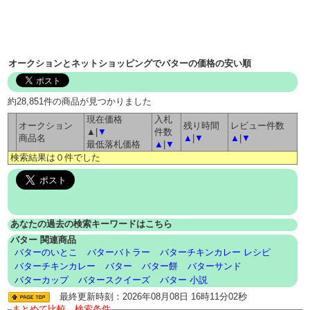
オークションとネットショッピングでバターの価格の安い順
約28,851件の商品が見つかりました
現在価格
入札
オークション
残り時間
レビュー件数
▲|
▼
件数
商品名
▲
|
▼
▲
|
▼
最低落札価格
▲
|
▼
検索結果は０件でした
あなたの過去の検索キーワードはこちら
バター 関連商品
バターのいとこ
バターバトラー
バターチキンカレー レシピ
バターチキンカレー
バター
バター餅
バターサンド
バターカップ
バタースクイーズ
バター 小説
最終更新時刻：2026年08月08日 16時11分02秒
まとめて比較 検索条件