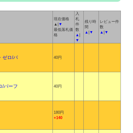
入
現在価格
札
残り時
レビュー件
▲|
▼
件
間
数
最低落札価
数
▲
|
▼
▲
|
▼
格
▲
|
▼
・ゼロ/パ
40円
ロ/パーフ
40円
180円
+140