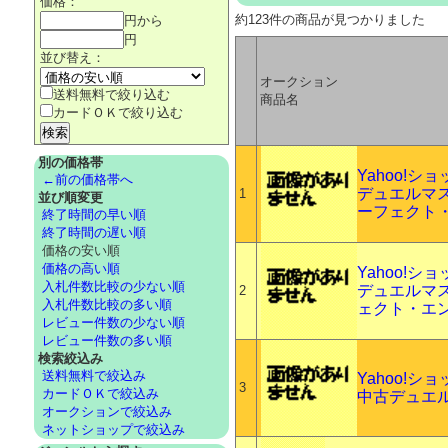
価格：
約123件の商品が見つかりました
円から
円
並び替え：
オークション
送料無料で絞り込む
商品名
カードＯＫで絞り込む
別の価格帯
Yahoo!
←前の価格帯へ
デュエルマス
1
並び順変更
ーフェクト
終了時間の早い順
終了時間の遅い順
価格の安い順
価格の高い順
Yahoo!
入札件数比較の少ない順
デュエルマス
2
入札件数比較の多い順
ェクト・エン
レビュー件数の少ない順
レビュー件数の多い順
検索絞込み
送料無料で絞込み
Yahoo!
3
カードＯＫで絞込み
中古デュエルマ
オークションで絞込み
ネットショップで絞込み