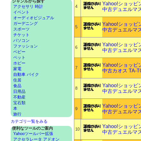
ジャンルから探す
Yahoo!ショッ
4
アクセサリ 時計
中古デュエルマスタ
イベント
オーディオビジュアル
ガーデニング
Yahoo!ショッ
5
スポーツ
中古デュエルマスタ
チケット
パソコン
Yahoo!ショッ
ファッション
6
中古デュエルマスタ
ベビー
ペット
ホビー
Yahoo!ショッ
7
家電
中古カオス TA-
自動車 バイク
住居
Yahoo!ショッ
食品
8
中古デュエルマス
日用品
不動産
宝石類
Yahoo!ショッ
本
9
中古デュエルマス
旅行
カテゴリ一覧をみる
Yahoo!ショッ
便利なツールのご案内
10
中古デュエルマス
Yahooツールバー拡張
アクセラレータ アドオン