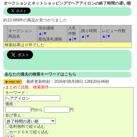
オークションとネットショッピングでヘアアイロンの終了時間の遅い順
約13,689件の商品が見つかりました
現在価格
入札
オークション
残り時間
レビュー件数
▲
|
▼
件数
商品名
▲
|▼
▲
|
▼
最低落札価格
▲
|
▼
検索結果は０件でした
あなたの過去の検索キーワードはこちら
最終更新時刻：2026年08月08日 12時20分06秒
まとめて比較 検索条件
キーワード：
価格：
円から
円
並び替え：
送料無料で絞り込む
カードＯＫで絞り込む