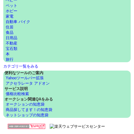
ベビー
ペット
ホビー
家電
自動車 バイク
住居
食品
日用品
不動産
宝石類
本
旅行
カテゴリ一覧をみる
便利なツールのご案内
Yahooツールバー拡張
アクセラレータ アドオン
サービス説明
価格比較検索
オークション関連QAをみる
オークションの知恵袋
商品探してます！の知恵袋
ネットショップの知恵袋