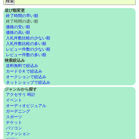
並び順変更
終了時間の早い順
終了時間の遅い順
価格の安い順
価格の高い順
入札件数比較の少ない順
入札件数比較の多い順
レビュー件数の少ない順
レビュー件数の多い順
検索絞込み
送料無料で絞込み
カードＯＫで絞込み
オークションで絞込み
ネットショップで絞込み
ジャンルから探す
アクセサリ 時計
イベント
オーディオビジュアル
ガーデニング
スポーツ
チケット
パソコン
ファッション