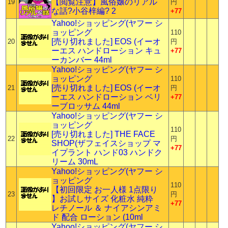
【閲覧注意】風俗嬢のリアル
19
円
な話?小谷梓編? 2
+77
Yahoo!ショッピング(ヤフー シ
ョッピング
110
[売り切れました] EOS (イーオ
20
円
ーエス ハンドローション キュ
+77
ーカンバー 44ml
Yahoo!ショッピング(ヤフー シ
ョッピング
110
[売り切れました] EOS (イーオ
21
円
ーエス ハンドローション ベリ
+77
ーブロッサム 44ml
Yahoo!ショッピング(ヤフー シ
ョッピング
110
[売り切れました] THE FACE
22
円
SHOP(ザフェイスショップ マ
+77
イプラント ハンド03 ハンドク
リーム 30mL
Yahoo!ショッピング(ヤフー シ
ョッピング
110
【初回限定 お一人様 1点限り
23
円
】お試しサイズ 化粧水 純粋
+77
レチノール ＆ ナイアシンアミ
ド 配合 ローション (10ml
Yahoo!ショッピング(ヤフー シ