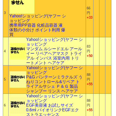
66
3
円
Yahoo!ショッピング(ヤフー シ
+33
ョッピング
携帯用PP容器 化粧品容器 液
体類の小分け ポイント利用 爆
買
Yahoo!ショッピング(ヤフー シ
ョッピング
83
マンダム ルシードエル アール
4
円
イー リペアヘアマスク トライ
+50
アル インバス 浴室内用 トリ
ートメント ヘアケア
Yahoo!ショッピング(ヤフー シ
ョッピング
88
P&G パンテーンミラクルズ う
5
円
ねりコントロール&リペア ト
+55
ライアルサシェ Ｐ＆Ｇ 製品
シャンプー リンス ヘアケア
Yahoo!ショッピング(ヤフー シ
ョッピング
88
EGF美容液 お試しサイズ
6
円
0.6ml バイオリンクEGFエク
+55
ストラエッセンス