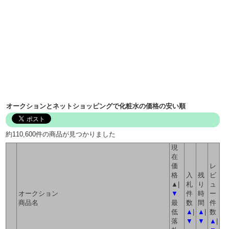
オークションとネットショッピングで化粧水の価格の安い順
約110,600件の商品が見つかりました
現
在
価
レ
格
入
残
ビ
▲|
札
り
ュ
オークション
▼
件
時
ー
商品名
最
数
間
件
低
▲
|
▲
|
数
落
▼
▼
▲
|