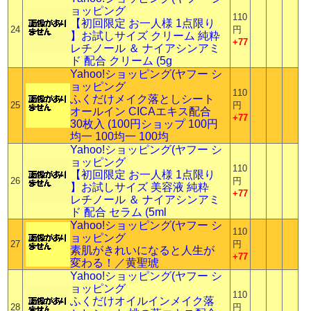
ョッピング
110
【初回限定 お一人様 1点限り
24
円
】お試しサイズ クリーム 純粋
+77
レチノール ＆ ナイアシンアミ
ド 配合 クリーム (5g
Yahoo!ショッピング(ヤフー シ
ョッピング
110
ふくだけメイク落としシート
25
円
オールイン CICAエキス配合
+77
30枚入 (100円ショップ 100円
均一 100均一 100均
Yahoo!ショッピング(ヤフー シ
ョッピング
110
【初回限定 お一人様 1点限り
26
円
】お試しサイズ 美容液 純粋
+77
レチノール ＆ ナイアシンアミ
ド 配合 セラム (5ml
Yahoo!ショッピング(ヤフー シ
110
ョッピング
27
円
素肌がきれいになると人生が
+77
変わる！／黄聖琥
Yahoo!ショッピング(ヤフー シ
ョッピング
110
ふくだけオイルインメイク落
28
円