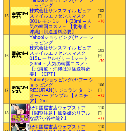
Yahoo!ショッピング(ヤフー シ
ョッピング
株式会社サンスマイル ピュア
103
スマイルエッセンスマスク
15
円
001レモン 1シート(23ml ～人
+70
気の韓国コスメ～ 【北海道・
沖縄は別途送料必要】
Yahoo!ショッピング(ヤフー シ
ョッピング
株式会社サンスマイル ピュア
103
スマイルエッセンスマスク
16
円
015ローヤルゼリー 1シート
+70
(23ml ～人気の韓国コスメ～
【北海道・沖縄は別途送料必
要】【CPT】
Yahoo!ショッピング(ヤフー シ
ョッピング
106
REJURAN(リジュラン ターン
17
円
オーバー アンプル 【ミニチュ
+73
ア】 2ml
紀伊國屋書店ウェブストア
110
【閲覧注意】風俗嬢のリアル
18
円
な話?小谷梓編? 1
+77
紀伊國屋書店ウェブストア
110