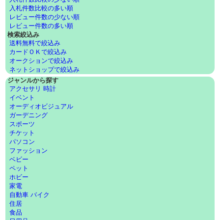
入札件数比較の多い順
レビュー件数の少ない順
レビュー件数の多い順
検索絞込み
送料無料で絞込み
カードＯＫで絞込み
オークションで絞込み
ネットショップで絞込み
ジャンルから探す
アクセサリ 時計
イベント
オーディオビジュアル
ガーデニング
スポーツ
チケット
パソコン
ファッション
ベビー
ペット
ホビー
家電
自動車 バイク
住居
食品