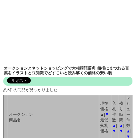
オークションとネットショッピングで大相撲語辞典 相撲にまつわる言
葉をイラストと豆知識でどすこいと読み解くの価格の安い順
約5件の商品が見つかりました
レ
現在
入
残
ビ
価格
札
り
ュ
オークション
▲|
▼
件
時
ー
商品名
最低
数
間
件
落札
▲
|
▲
|
数
価格
▼
▼
▲
|
▼