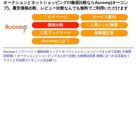
オークションとネットショッピングの徹底比較ならAucomp(オーコン
プ)。最安価格比較、レビュー比較なんでも無料でご利用いただけます
ＴＯＰページ
サービス案内
価格比較
人気レシピ検索
人気ブックマーク
高精度計算
Aucompとは？
Aucompトップページ
>
価格比較トップ
>
オークションとショッピングまとめて比較( 大相撲
語辞典)
>
オークションとショッピングまとめて比較( 大相撲語辞典 相撲にまつわる言葉をイ
ラストと豆知識でどすこいと読み解く)