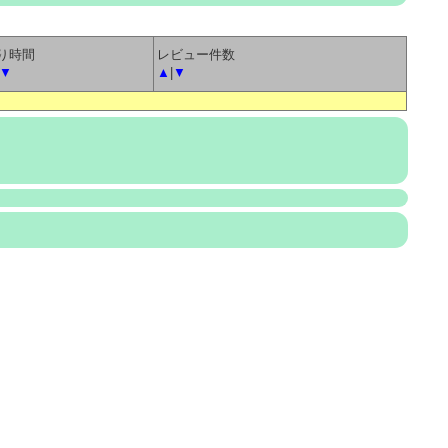
り時間
レビュー件数
▼
▲
|
▼