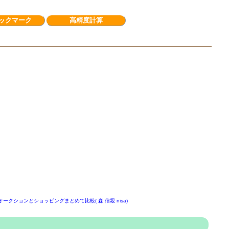
ックマーク
高精度計算
オークションとショッピングまとめて比較( 森 信親 nisa)