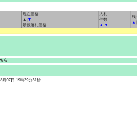
現在価格
入札
残
▲|
▼
件数
▲
|
最低落札価格
▲
|
▼
ちら
月07日 19時39分31秒