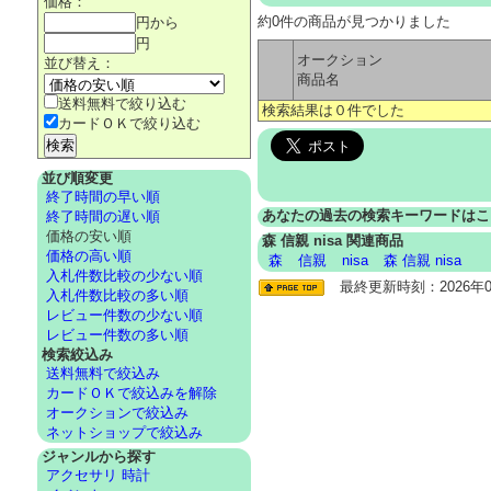
価格：
約0件の商品が見つかりました
円から
円
オークション
並び替え：
商品名
送料無料で絞り込む
検索結果は０件でした
カードＯＫで絞り込む
並び順変更
終了時間の早い順
あなたの過去の検索キーワードはこ
終了時間の遅い順
価格の安い順
森 信親 nisa 関連商品
価格の高い順
森
信親
nisa
森 信親 nisa
入札件数比較の少ない順
最終更新時刻：2026年08
入札件数比較の多い順
レビュー件数の少ない順
レビュー件数の多い順
検索絞込み
送料無料で絞込み
カードＯＫで絞込みを解除
オークションで絞込み
ネットショップで絞込み
ジャンルから探す
アクセサリ 時計