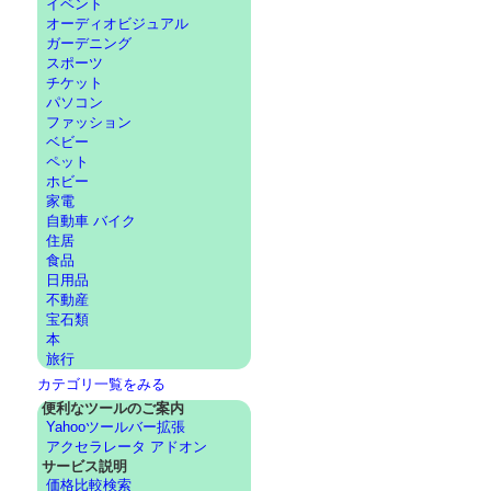
イベント
オーディオビジュアル
ガーデニング
スポーツ
チケット
パソコン
ファッション
ベビー
ペット
ホビー
家電
自動車 バイク
住居
食品
日用品
不動産
宝石類
本
旅行
カテゴリ一覧をみる
便利なツールのご案内
Yahooツールバー拡張
アクセラレータ アドオン
サービス説明
価格比較検索