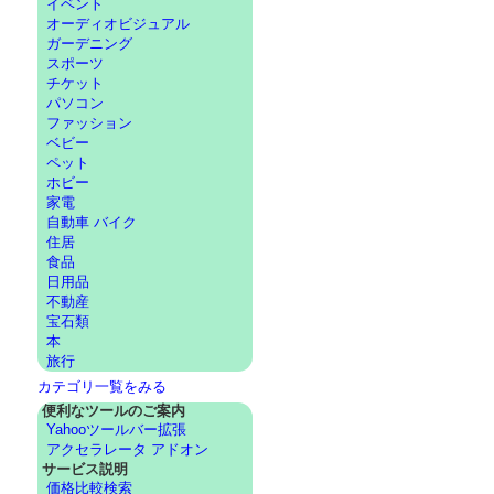
イベント
オーディオビジュアル
ガーデニング
スポーツ
チケット
パソコン
ファッション
ベビー
ペット
ホビー
家電
自動車 バイク
住居
食品
日用品
不動産
宝石類
本
旅行
カテゴリ一覧をみる
便利なツールのご案内
Yahooツールバー拡張
アクセラレータ アドオン
サービス説明
価格比較検索