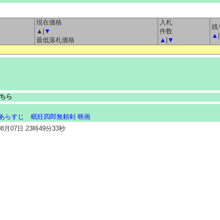
現在価格
入札
残
▲|
▼
件数
▲
|
最低落札価格
▲
|
▼
ちら
 あらすじ
眠狂四郎無頼剣 映画
月07日 23時49分33秒