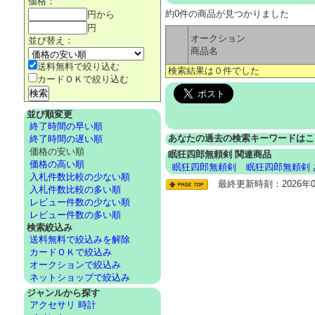
価格：
約0件の商品が見つかりました
円から
円
オークション
並び替え：
商品名
送料無料で絞り込む
検索結果は０件でした
カードＯＫで絞り込む
並び順変更
終了時間の早い順
あなたの過去の検索キーワードはこ
終了時間の遅い順
価格の安い順
眠狂四郎無頼剣 関連商品
価格の高い順
眠狂四郎無頼剣
眠狂四郎無頼剣
入札件数比較の少ない順
最終更新時刻：2026年08
入札件数比較の多い順
レビュー件数の少ない順
レビュー件数の多い順
検索絞込み
送料無料で絞込みを解除
カードＯＫで絞込み
オークションで絞込み
ネットショップで絞込み
ジャンルから探す
アクセサリ 時計