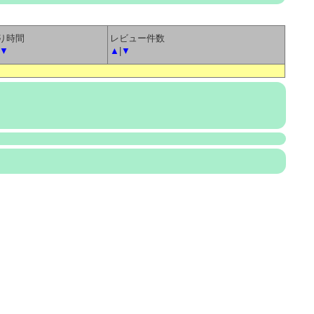
り時間
レビュー件数
▼
▲
|
▼