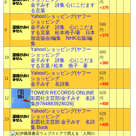
8
円
金子みすゞ詩集 心にこだます
+379
る言葉
Yahoo!ショッピング(ヤフー
ショッピング
599
金子みすゞ詩集 心にこだま
9
円
する言葉 松本侑子/著 日本
+379
放送協会/編集 NHK出版/編
集
Yahoo!ショッピング(ヤフー
600
ショッピング
10
円
金子みすゞ詩集 心にこだま
+380
する言葉 / 松本 侑子 著
Yahoo!ショッピング(ヤフー
628
ショッピング
11
円
金子みすゞ名詩集
+408
TOWER RECORDS ONLINE
628
彩図社文芸部/金子みすゞ名詩
12
円
集[9784883928026]
+408
Yahoo!ショッピング(ヤフー
628
ショッピング
13
円
彩図社文芸部 金子みすゞ名詩
+408
集 Book