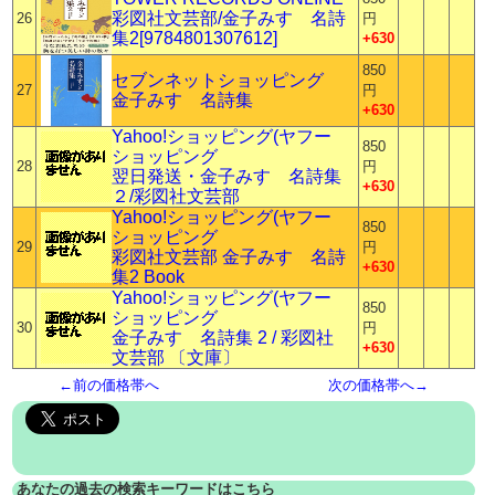
彩図社文芸部/金子みすゞ名詩
26
円
集2[9784801307612]
+630
850
セブンネットショッピング
27
円
金子みすゞ名詩集
+630
Yahoo!ショッピング(ヤフー
850
ショッピング
28
円
翌日発送・金子みすゞ名詩集
+630
２/彩図社文芸部
Yahoo!ショッピング(ヤフー
850
ショッピング
29
円
彩図社文芸部 金子みすゞ名詩
+630
集2 Book
Yahoo!ショッピング(ヤフー
850
ショッピング
30
円
金子みすゞ名詩集 2 / 彩図社
+630
文芸部 〔文庫〕
←前の価格帯へ
次の価格帯へ→
あなたの過去の検索キーワードはこちら