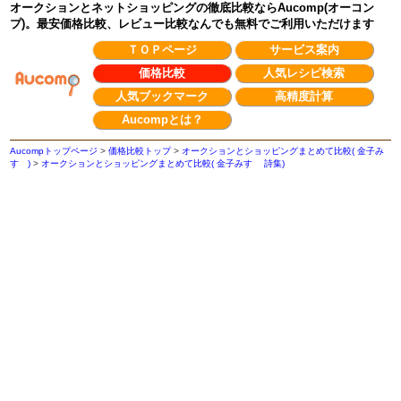
オークションとネットショッピングの徹底比較ならAucomp(オーコン
プ)。最安価格比較、レビュー比較なんでも無料でご利用いただけます
ＴＯＰページ
サービス案内
価格比較
人気レシピ検索
人気ブックマーク
高精度計算
Aucompとは？
Aucompトップページ
>
価格比較トップ
>
オークションとショッピングまとめて比較( 金子み
すゞ)
>
オークションとショッピングまとめて比較( 金子みすゞ 詩集)