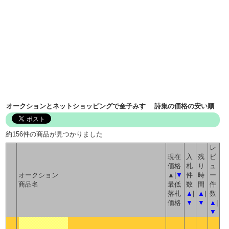
オークションとネットショッピングで金子みすゞ 詩集の価格の安い順
約156件の商品が見つかりました
レ
現在
入
残
ビ
価格
札
り
ュ
オークション
▲|
▼
件
時
ー
商品名
最低
数
間
件
落札
▲
|
▲
|
数
価格
▼
▼
▲
|
▼