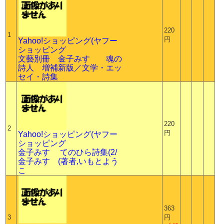
220
1
円
Yahoo!ショッピング(ヤフー
ショッピング
文藝別冊 金子みすゞ 魂の
詩人 増補新版／文学・エッ
セイ・詩集
220
2
円
Yahoo!ショッピング(ヤフー
ショッピング
金子みすゞ てのひら詩集(2/
金子みすゞ(著者,いもとよう
こ
363
3
円