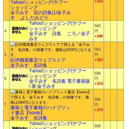
+143
Yahoo!ショッピング(ヤフー
ショッピング
金子みすゞ花の詩集(1/金子み
すゞ,よしだみどり
Yahoo!ショッピング(ヤフー
560
ショッピング
4
円
金子みすゞ詩集 ころ／金子
+340
みすゞ
583
5
円
紀伊國屋書店ウェブストア
+363
金子みすゞ名詩集
Yahoo!ショッピング(ヤフー
594
ショッピング
6
円
金子みすゞ名詩集 電子書籍版
+374
/ 著:金子みすゞ
594
7
円
書籍と電子書籍のハイブリッ
+374
ド書店【honto】
金子みすゞ名詩集
Yahoo!ショッピング(ヤフー
599
ショッピング