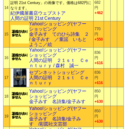
682
14
円
紀伊國屋書店ウェブストア
+462
人間の証明 21st Century
Yahoo!ショッピング(ヤフー
ショッピング
770
金子みすゞてのひら詩集 ２
15
円
/ 金子みすゞ／童謡 いもと
+550
ようこ／絵
Yahoo!ショッピング(ヤフー
836
ショッピング
16
円
人間の証明 ２１ｓｔ Ｃｅ
+616
ｎｔｕｒｙ / 森村 誠一
セブンネットショッピング
836
人間の証明 ２１ｓｔ Ｃｅ
17
円
ｎｔｕｒｙ
+616
Yahoo!ショッピング(ヤフー
850
ショッピング
18
円
金子みすゞ名詩集/金子みすゞ
+630
Yahoo!ショッピング(ヤフー
850
ショッピング
19
円
金子みすゞ名詩集/金子み
+630
すゞ/彩図社文芸部