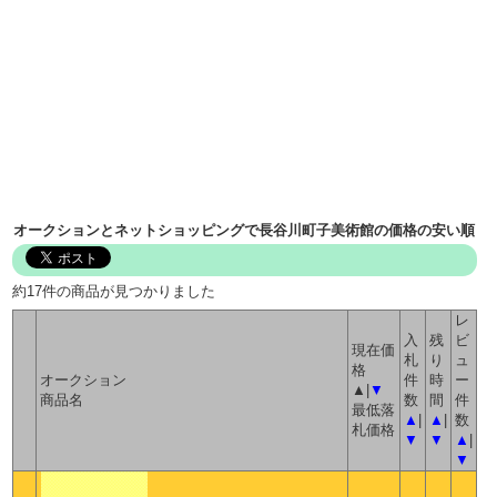
オークションとネットショッピングで長谷川町子美術館の価格の安い順
約17件の商品が見つかりました
レ
入
残
ビ
現在価
札
り
ュ
格
オークション
件
時
ー
▲|
▼
商品名
数
間
件
最低落
▲
|
▲
|
数
札価格
▼
▼
▲
|
▼