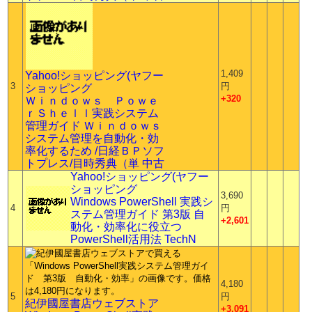
1,409
Yahoo!ショッピング(ヤフー
3
円
ショッピング
+320
Ｗｉｎｄｏｗｓ Ｐｏｗｅ
ｒＳｈｅｌｌ実践システム
管理ガイド Ｗｉｎｄｏｗｓ
システム管理を自動化・効
率化するため /日経ＢＰソフ
トプレス/目時秀典（単 中古
Yahoo!ショッピング(ヤフー
ショッピング
3,690
Windows PowerShell 実践シ
4
円
ステム管理ガイド 第3版 自
+2,601
動化・効率化に役立つ
PowerShell活用法 TechN
4,180
5
円
紀伊國屋書店ウェブストア
+3,091