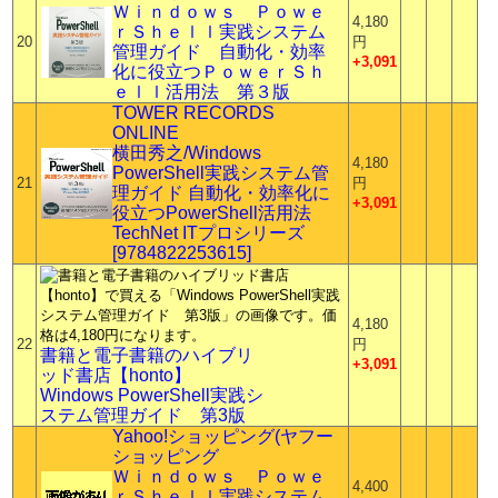
Ｗｉｎｄｏｗｓ Ｐｏｗｅ
4,180
ｒＳｈｅｌｌ実践システム
20
円
管理ガイド 自動化・効率
+3,091
化に役立つＰｏｗｅｒＳｈ
ｅｌｌ活用法 第３版
TOWER RECORDS
ONLINE
横田秀之/Windows
4,180
PowerShell実践システム管
21
円
理ガイド 自動化・効率化に
+3,091
役立つPowerShell活用法
TechNet ITプロシリーズ
[9784822253615]
4,180
22
円
書籍と電子書籍のハイブリ
+3,091
ッド書店【honto】
Windows PowerShell実践シ
ステム管理ガイド 第3版
Yahoo!ショッピング(ヤフー
ショッピング
Ｗｉｎｄｏｗｓ Ｐｏｗｅ
4,400
ｒＳｈｅｌｌ実践システム