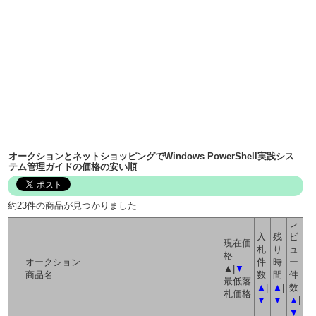
オークションとネットショッピングでWindows PowerShell実践シス
テム管理ガイドの価格の安い順
約23件の商品が見つかりました
レ
入
残
ビ
現在価
札
り
ュ
格
オークション
件
時
ー
▲|
▼
商品名
数
間
件
最低落
▲
|
▲
|
数
札価格
▼
▼
▲
|
▼