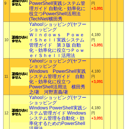
PowerShell実践システム管
9
円
理ガイド 自動化・効率化に
+3,091
役立つPowerShell活用法
(TechNet/横田秀
Yahoo!ショッピング(ヤフー
ショッピング
Ｗｉｎｄｏｗｓ Ｐｏｗｅ
4,180
ｒＳｈｅｌｌ実践システム
10
円
管理ガイド 第３版 自動
+3,091
化・効率化に役立つＰｏｗ
ｅｒＳｈｅｌｌ活用法
Yahoo!ショッピング(ヤフー
ショッピング
Windows PowerShell実践
4,180
システム管理ガイド 自動
11
円
化・効率化に役立つ
+3,091
PowerShell活用法 横田秀
之/著 河野憲義/著
Yahoo!ショッピング(ヤフー
ショッピング
Windows PowerShell実践シ
4,180
ステム管理ガイド Windows
12
円
システム管理を自動化・効
+3,091
率化するためのPowerShell
活用法