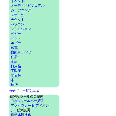
イベント
オーディオビジュアル
ガーデニング
スポーツ
チケット
パソコン
ファッション
ベビー
ペット
ホビー
家電
自動車 バイク
住居
食品
日用品
不動産
宝石類
本
旅行
カテゴリ一覧をみる
便利なツールのご案内
Yahooツールバー拡張
アクセラレータ アドオン
サービス説明
価格比較検索