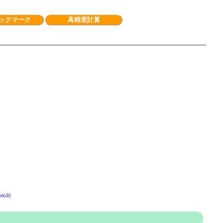
ックマーク
高精度計算
o3)