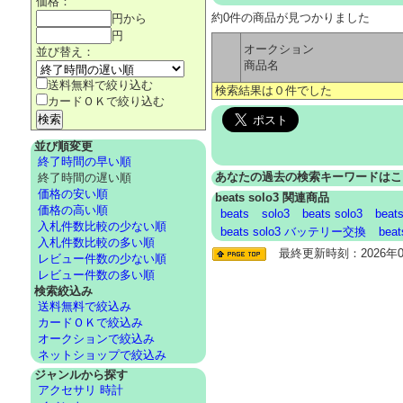
価格：
約0件の商品が見つかりました
円から
円
オークション
並び替え：
商品名
送料無料で絞り込む
検索結果は０件でした
カードＯＫで絞り込む
並び順変更
終了時間の早い順
あなたの過去の検索キーワードはこ
終了時間の遅い順
価格の安い順
beats solo3 関連商品
価格の高い順
beats
solo3
beats solo3
beats
入札件数比較の少ない順
beats solo3 バッテリー交換
bea
入札件数比較の多い順
最終更新時刻：2026年08
レビュー件数の少ない順
レビュー件数の多い順
検索絞込み
送料無料で絞込み
カードＯＫで絞込み
オークションで絞込み
ネットショップで絞込み
ジャンルから探す
アクセサリ 時計