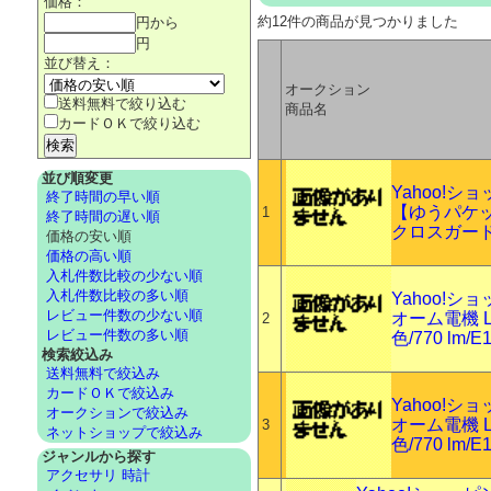
価格：
約12件の商品が見つかりました
円から
円
並び替え：
オークション
送料無料で絞り込む
商品名
カードＯＫで絞り込む
並び順変更
Yahoo!
終了時間の早い順
【ゆうパケ
1
終了時間の遅い順
クロスガード
価格の安い順
価格の高い順
入札件数比較の少ない順
入札件数比較の多い順
Yahoo!
レビュー件数の少ない順
オーム電機 L
2
レビュー件数の多い順
色/770 lm/E
検索絞込み
送料無料で絞込み
カードＯＫで絞込み
Yahoo!
オークションで絞込み
オーム電機 L
3
ネットショップで絞込み
色/770 lm/E
ジャンルから探す
アクセサリ 時計