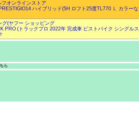
ルフオンラインストア
RESTIGIO14 ハイブリッド(5H ロフト25度TL770 Ｌ カラーな
ピング(ヤフー ショッピング
RACK PRO (トラックプロ 2022年 完成車 ピストバイク シングル
ク
ちら
月08日 00時47分32秒