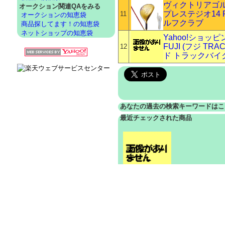
ヴィクトリアゴ
オークション関連QAをみる
プレステジオ14 P
11
オークションの知恵袋
ルフクラブ
商品探してます！の知恵袋
ネットショップの知恵袋
Yahoo!ショッ
FUJI (フジ T
12
ド トラックバイ
あなたの過去の検索キーワードはこ
最近チェックされた商品
1,699円から
h770-38 関連商品
h770-38
sanei h770-38
最終更新時刻：2026年08