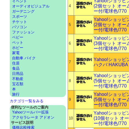
Yahoo!ショッ
イベント
(2個セット オーム
4
オーディオビジュアル
ー付/電球色/770
ガーデニング
スポーツ
Yahoo!ショッ
チケット
(2個セット オーム
5
パソコン
ー付/電球色/770
ファッション
ベビー
Yahoo!ショッ
ペット
(3個セット オーム
6
ホビー
ー付/電球色/770
家電
自動車 バイク
Yahoo!ショッ
7
住居
ハクバ HAKUBA
食品
日用品
Yahoo!ショッ
不動産
(5個セット オーム
8
宝石類
ー付/電球色/770
本
Yahoo!ショッ
旅行
(5個セット オーム
9
カテゴリ一覧をみる
ー付/電球色/770
便利なツールのご案内
Yahooツールバー拡張
Yahoo!ショッ
アクセラレータ アドオン
(10個セット オー
10
サービス説明
ー付/電球色/770
価格比較検索