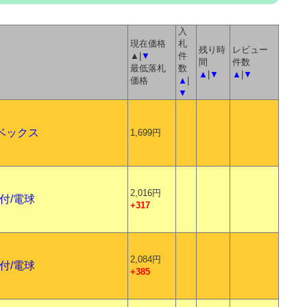
入
現在価格
札
残り時
レビュー
▲|
▼
件
間
件数
最低落札
数
▲
|
▼
▲
|
▼
価格
▲
|
▼
ベックス
1,699円
2,016円
ー付/電球
+317
2,084円
ー付/電球
+385