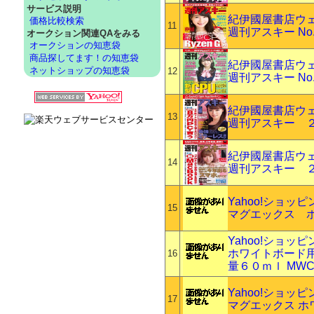
サービス説明
紀伊國屋書店ウ
価格比較検索
11
週刊アスキー No.
オークション関連QAをみる
オークションの知恵袋
商品探してます！の知恵袋
紀伊國屋書店ウ
ネットショップの知恵袋
12
週刊アスキー No.
紀伊國屋書店ウ
13
週刊アスキー 
紀伊國屋書店ウ
14
週刊アスキー 
Yahoo!ショッ
15
マグエックス ホワ
Yahoo!ショッ
ホワイトボード
16
量６０ｍｌ MWC-
Yahoo!ショッ
17
マグエックス ホワ