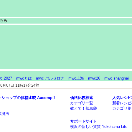
ちら
c 2027
mwcとは
mwc バルセロナ
mwc上海
mwc26
mwc shanghai
月07日 11時17分24秒
ョップの価格比較 Aucomp!!
価格比較検索
人気レシピ
カテゴリ一覧
新着レシピ
教えて！知恵袋
カテゴリ別
準拠法
サポートサイト
横浜の新しい賃貸 Yokohama Life