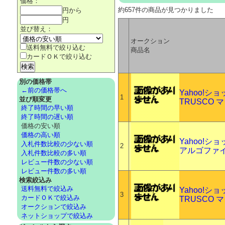
価格：
約657件の商品が見つかりました
円から
円
並び替え：
オークション
送料無料で絞り込む
商品名
カードＯＫで絞り込む
別の価格帯
←前の価格帯へ
Yahoo!
1
並び順変更
TRUSCO 
終了時間の早い順
終了時間の遅い順
価格の安い順
価格の高い順
Yahoo!
入札件数比較の少ない順
2
アルゴファイ
入札件数比較の多い順
レビュー件数の少ない順
レビュー件数の多い順
検索絞込み
送料無料で絞込み
Yahoo!
3
カードＯＫで絞込み
TRUSCO
オークションで絞込み
ネットショップで絞込み