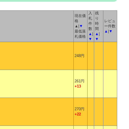
入
残
現在価
札
り
格
レビュ
件
時
▲|
▼
ー件数
数
間
最低落
▲
|
▼
▲
|
▲
|
札価格
▼
▼
248円
261円
+13
270円
+22