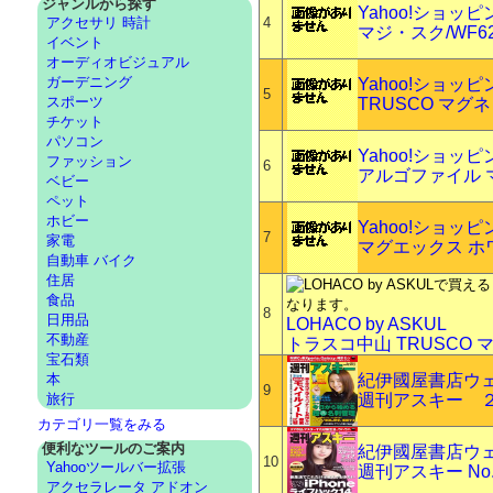
ジャンルから探す
Yahoo!ショッ
4
アクセサリ 時計
マジ・スク/WF6
イベント
オーディオビジュアル
ガーデニング
Yahoo!ショッ
5
スポーツ
TRUSCO マグ
チケット
パソコン
Yahoo!ショッ
ファッション
6
アルゴファイル マ
ベビー
ペット
ホビー
Yahoo!ショッ
7
家電
マグエックス ホワイ
自動車 バイク
住居
食品
8
日用品
LOHACO by ASKUL
不動産
トラスコ中山 TRUSCO マ
宝石類
紀伊國屋書店ウ
本
9
週刊アスキー 
旅行
カテゴリ一覧をみる
便利なツールのご案内
紀伊國屋書店ウ
10
Yahooツールバー拡張
週刊アスキー No.
アクセラレータ アドオン