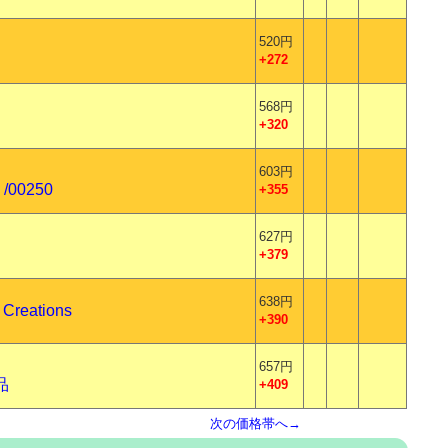
520円
+272
568円
+320
603円
 /00250
+355
627円
+379
638円
Creations
+390
657円
品
+409
次の価格帯へ→