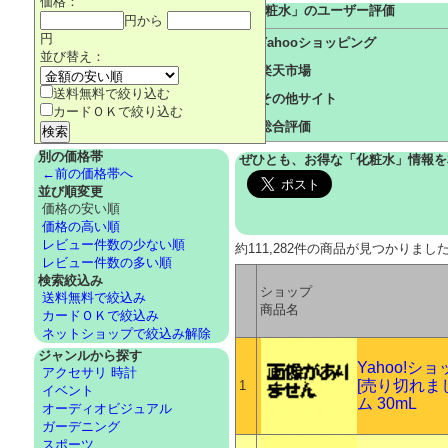
価格：
「
化粧水
」のユーザー評価
円から
円
Yahooショッピング
並び替え：
楽天市場
送料無料で絞り込む
その他サイト
カードＯＫで絞り込む
総合評価
別の価格帯
ぜひとも、お得な「化粧水」情報を
←前の価格帯へ
並び順変更
価格の安い順
価格の高い順
レビュー件数の少ない順
約111,282件の商品が見つかりまし
レビュー件数の多い順
検索絞込み
ショップ
送料無料で絞込み
商品名
カードＯＫで絞込み
ネットショップで絞込み解除
ジャンルから探す
Yahoo!
アクセサリ 時計
[売り切れまし
1
イベント
ム 30mL
オーディオビジュアル
ガーデニング
スポーツ