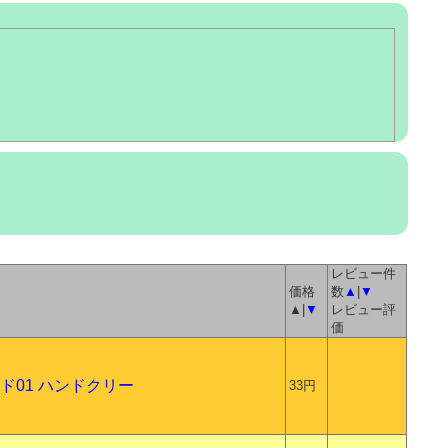
レビュー件
価格
数
▲
|
▼
▲|
▼
レビュー評
価
ンド01 ハンドクリー
33円