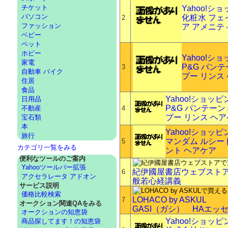
チケット
Yahoo!
パソコン
化粧水 フェ
2
ファッション
ア アメニティ 
ベビー
ペット
ホビー
Yahoo!
家電
P&G パン
3
自動車 バイク
プー リンス
住居
食品
Yahoo!ショッ
日用品
P&G パンテー
不動産
4
プー リンス ヘ
宝石類
本
Yahoo!ショッ
旅行
マンダム ルシー
5
カテゴリ一覧をみる
ント ヘアケア
便利なツールのご案内
Yahooツールバー拡張
紀伊國屋書店ウェブスト
6
アクセラレータ アドオン
般若心経講義
サービス説明
価格比較検索
LOHACO by ASKUL
7
オークション関連QAをみる
GASI（ガシ） HAエッ
オークションの知恵袋
Yahoo!ショッ
商品探してます！の知恵袋