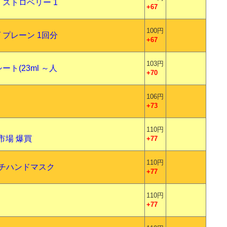
ストロベリー 1
+67
100円
プレーン 1回分
+67
103円
ト(23ml ～人
+70
106円
+73
110円
市場 爆買
+77
110円
リッチハンドマスク
+77
110円
+77