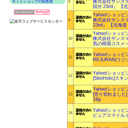
株式会社サンスマ
ネットショップの知恵袋
8
回分 23ml』
Yahoo!ショッ
株式会社サンスマ
9
23ml』 【北
Yahoo!ショッ
株式会社サンスマ
10
気の韓国コスメ～
Yahoo!ショッ
11
REJURAN(リ
Yahoo!ショッ
12
[SkinHoli
Yahoo!ショッ
[売り切れました]
13
16g
Yahoo!ショッ
14
ピュアスマイル ピ