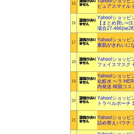
Yahoo!ショッ
15
ピュアスマイル ピ
Yahoo!ショッ
【まとめ買い=注
16
場合27-466(se2f
Yahoo!ショッ
17
素肌がきれいに
Yahoo!ショッ
18
フェイスマスク 
Yahoo!ショッ
化粧水 ヘラ HE
19
内発送 韓国コス
Yahoo!ショッ
20
トラベルポーチ 12
Yahoo!ショッ
21
詰め替えパウチ シマ