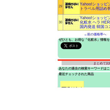
Yahoo!ショッ
29
トラベル用詰め替えパ
Yahoo!ショッ
化粧水 ヘラ HE
30
国内発送 韓国コ
←前の価格帯へ
ぜひとも、お得な「化粧水」情報を
まとめて比
あなたの過去の検索キーワードはこ
最近チェックされた商品
33円から