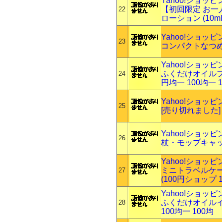
Yahoo!ショッ
【初回限定 お一
22
ローション (10m
Yahoo!ショッ
23
コンパクトなつめかえ
Yahoo!ショッ
ふくだけオイルフ
24
円均一 100均一 
Yahoo!ショッ
25
[売り切れました]
Yahoo!ショッ
26
杖・モップキャ
Yahoo!ショッ
ミニトラベルケー
27
(100円ショップ 1
Yahoo!ショッ
ふくだけオイルイン
28
100均一 100均