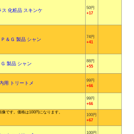
50円
ラス 化粧品 スキンケ
+17
74円
Ｐ＆Ｇ 製品 シャン
+41
88円
Ｇ 製品 シャン
+55
99円
内用 トリートメ
+66
99円
+66
100円
+67
100円