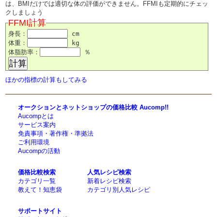
は、BMIだけでは適切な体の評価ができません。FFMIも定期的にチェッ
クしましょう
FFMI計算
身長：
cm
体重：
kg
体脂肪率：
％
ほかの指標の計算もしてみる
オークションとネットショップの価格比較 Aucomp!!
Aucompとは
サービス案内
免責事項・著作権・準拠法
ご利用環境
Aucompの活動
価格比較検索
人気レシピ検索
カテゴリ一覧
新着レシピ検索
教えて！知恵袋
カテゴリ別人気レシピ
サポートサイト