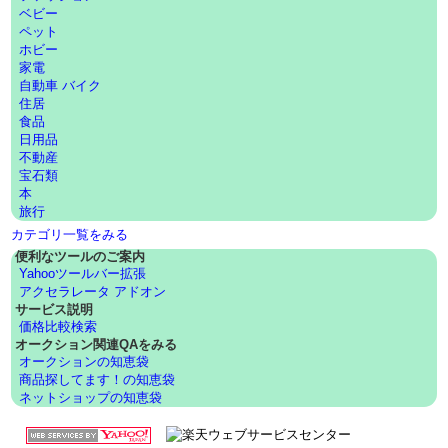
ベビー
ペット
ホビー
家電
自動車 バイク
住居
食品
日用品
不動産
宝石類
本
旅行
カテゴリ一覧をみる
便利なツールのご案内
Yahooツールバー拡張
アクセラレータ アドオン
サービス説明
価格比較検索
オークション関連QAをみる
オークションの知恵袋
商品探してます！の知恵袋
ネットショップの知恵袋