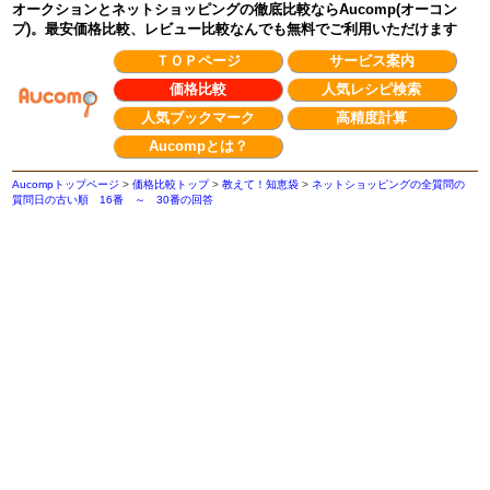
オークションとネットショッピングの徹底比較ならAucomp(オーコン
プ)。最安価格比較、レビュー比較なんでも無料でご利用いただけます
ＴＯＰページ
サービス案内
価格比較
人気レシピ検索
人気ブックマーク
高精度計算
Aucompとは？
Aucompトップページ
>
価格比較トップ
>
教えて！知恵袋
>
ネットショッピングの全質問の
質問日の古い順 16番 ～ 30番の回答