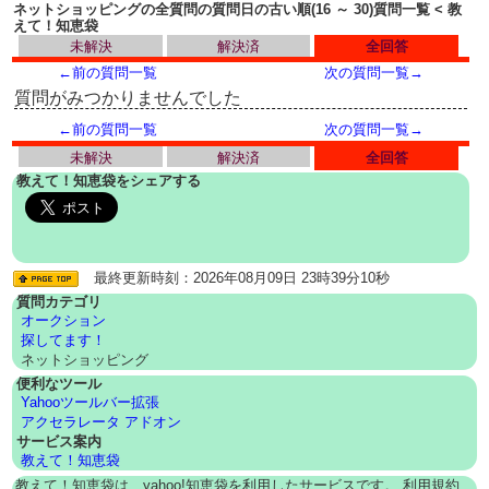
ネットショッピングの全質問の質問日の古い順(16 ～ 30)質問一覧 < 教
えて！知恵袋
未解決
解決済
全回答
←前の質問一覧
次の質問一覧→
質問がみつかりませんでした
←前の質問一覧
次の質問一覧→
未解決
解決済
全回答
教えて！知恵袋をシェアする
最終更新時刻：2026年08月09日 23時39分10秒
質問カテゴリ
オークション
探してます！
ネットショッピング
便利なツール
Yahooツールバー拡張
アクセラレータ アドオン
サービス案内
教えて！知恵袋
教えて！知恵袋は、yahoo!知恵袋を利用したサービスです。 利用規約